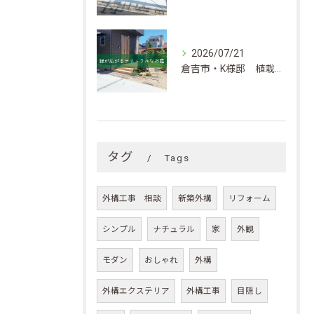
2026/07/21
倉吉市・K様邸 植栽が華やかさを添えるナチュラルなお庭
タグ
Tags
外構工事 相談
新築外構
リフォーム
シンプル
ナチュラル
家
外観
モダン
おしゃれ
外構
外構エクステリア
外構工事
目隠し