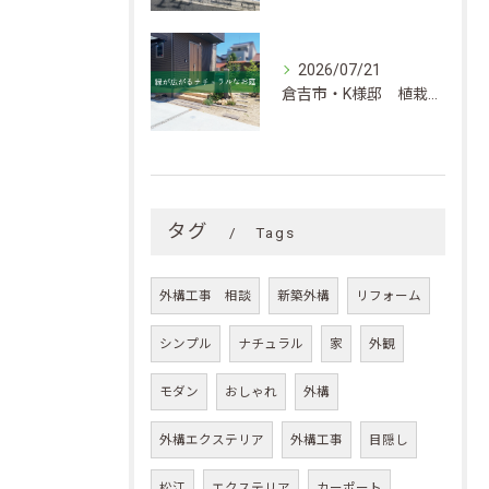
2026/07/21
倉吉市・K様邸 植栽が華やかさを添えるナチュラルなお庭
タグ
Tags
外構工事 相談
新築外構
リフォーム
シンプル
ナチュラル
家
外観
モダン
おしゃれ
外構
外構エクステリア
外構工事
目隠し
松江
エクステリア
カーポート