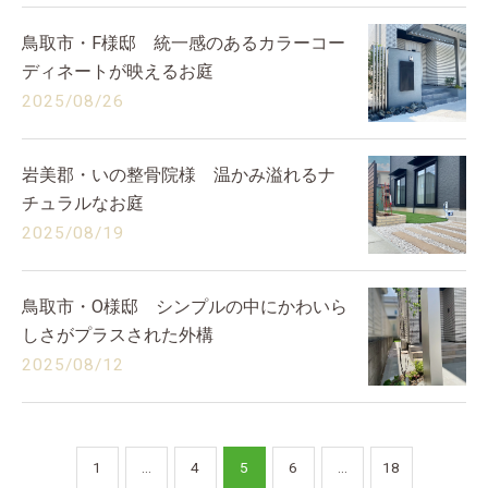
鳥取市・F様邸 統一感のあるカラーコー
ディネートが映えるお庭
2025/08/26
岩美郡・いの整骨院様 温かみ溢れるナ
チュラルなお庭
2025/08/19
鳥取市・O様邸 シンプルの中にかわいら
しさがプラスされた外構
2025/08/12
1
...
4
5
6
...
18