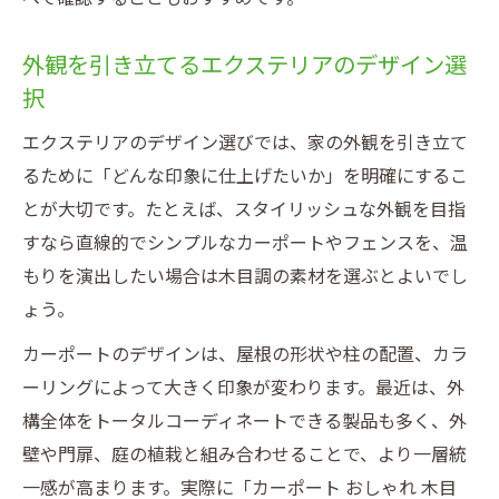
庭と一体化したエクステリア設計の魅力と
は
外観を引き立てるエクステリアのデザイン選
択
シンプルデザインで外構全体を引き立てる秘訣
エクステリアで際立つシンプルカーポート
エクステリアのデザイン選びでは、家の外観を引き立て
の魅力
るために「どんな印象に仕上げたいか」を明確にするこ
シンプルデザインで統一感ある外構をつく
とが大切です。たとえば、スタイリッシュな外観を目指
る方法
すなら直線的でシンプルなカーポートやフェンスを、温
もりを演出したい場合は木目調の素材を選ぶとよいでし
エクステリアとカーポートの無駄のない美
ょう。
しさ
シンプルなカーポート外構で外観を洗練さ
カーポートのデザインは、屋根の形状や柱の配置、カラ
せる
ーリングによって大きく印象が変わります。最近は、外
構全体をトータルコーディネートできる製品も多く、外
エクステリアでシンプルデザインを活かす
壁や門扉、庭の植栽と組み合わせることで、より一層統
工夫
一感が高まります。実際に「カーポート おしゃれ 木目
エクステリアで積雪と美観を両立させる考え方