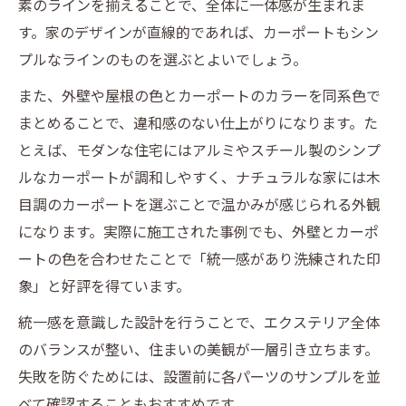
素のラインを揃えることで、全体に一体感が生まれま
おしゃれな木目調カーポートの選び方とポ
す。家のデザインが直線的であれば、カーポートもシン
イント
プルなラインのものを選ぶとよいでしょう。
木目調エクステリアで温かみある外観を実
また、外壁や屋根の色とカーポートのカラーを同系色で
現
まとめることで、違和感のない仕上がりになります。た
木目調カーポートと外構の調和テクニック
とえば、モダンな住宅にはアルミやスチール製のシンプ
おしゃれな庭と一体化するカーポート設計
ルなカーポートが調和しやすく、ナチュラルな家には木
エクステリアで庭とカーポートを自然につ
目調のカーポートを選ぶことで温かみが感じられる外観
なぐ設計
になります。実際に施工された事例でも、外壁とカーポ
庭と調和するカーポートデザインのポイン
ートの色を合わせたことで「統一感があり洗練された印
ト
象」と好評を得ています。
エクステリアでおしゃれな半屋外空間を実
統一感を意識した設計を行うことで、エクステリア全体
現する方法
のバランスが整い、住まいの美観が一層引き立ちます。
カーポート外構で庭のおしゃれ度を高める
失敗を防ぐためには、設置前に各パーツのサンプルを並
工夫
べて確認することもおすすめです。