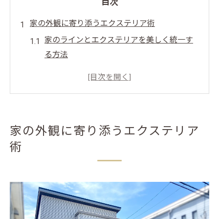
目次
家の外観に寄り添うエクステリア術
家のラインとエクステリアを美しく統一す
る方法
外観を引き立てるエクステリアのデザイン
選択
カーポート外構との調和を意識したエクス
テリア術
家の外観に寄り添うエクステリア
エクステリアでおしゃれな家の外観を演出
術
する工夫
統一感あるエクステリアで外観美を高める
ポイント
カーポートと建物の美しい調和を叶えるコツ
エクステリアでカーポートと建物の一体感