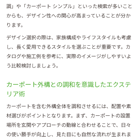
調」や「カーポート シンプル」といった検索が多いこと
エクステリアで積雪対応と美観を叶える設
からも、デザイン性への関心が高まっていることが分か
計術
ります。
おしゃれな積雪対応カーポートの選び方
デザイン選択の際は、家族構成やライフスタイルも考慮
エクステリアとカーポートで強度と外観美
し、長く愛用できるスタイルを選ぶことが重要です。カ
を追求
タログや施工例を参考に、実際のイメージがしやすいよ
積雪エリアでもエクステリアに妥協しない
う比較検討しましょう。
方法
エクステリアで積雪対策とデザイン性を両
カーポート外構との調和を意識したエクステ
立
リア術
カーポートを含む外構全体を調和させるには、配置や素
材選びがポイントとなります。まず、カーポートの設置
場所を玄関やアプローチの動線と合わせることで、日々
の使い勝手が向上し、見た目にも自然な流れが生まれま