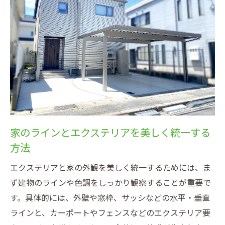
を実現
カーポートデザインが外観に与える効果と
は
エクステリアで後付け感を抑えるカーポー
ト選び
カーポート外構を美しくまとめる配色の工
夫
エクステリアで建物とカーポートを調和さ
家のラインとエクステリアを美しく統一する
せる秘訣
方法
木目調でナチュラルな外観を演出する方法
エクステリアと家の外観を美しく統一するためには、ま
エクステリアと木目調カーポートの相性を
ず建物のラインや色調をしっかり観察することが重要で
考える
す。具体的には、外壁や窓枠、サッシなどの水平・垂直
木目調デザインで自然な外観に仕上げるコ
ラインと、カーポートやフェンスなどのエクステリア要
ツ