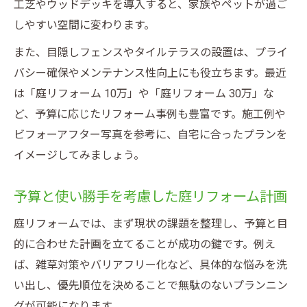
工芝やウッドデッキを導入すると、家族やペットが過ご
予算別で考える庭リフォーム成功の秘訣
しやすい空間に変わります。
エクステリア費用別リフォーム計画の立て
また、目隠しフェンスやタイルテラスの設置は、プライ
方
バシー確保やメンテナンス性向上にも役立ちます。最近
庭リフォーム50万円でできる具体例と注意
は「庭リフォーム 10万」や「庭リフォーム 30万」な
点
ど、予算に応じたリフォーム事例も豊富です。施工例や
100万円で満足度を高めるエクステリア戦略
ビフォーアフター写真を参考に、自宅に合ったプランを
イメージしてみましょう。
200万円で理想を実現するプランの選び方
予算配分と優先順位の整理が成功の鍵
予算と使い勝手を考慮した庭リフォーム計画
DIYや補助金を活用したエクステリア改善術
庭リフォームでは、まず現状の課題を整理し、予算と目
エクステリアDIYで叶える庭リフォームの魅
的に合わせた計画を立てることが成功の鍵です。例え
力
ば、雑草対策やバリアフリー化など、具体的な悩みを洗
庭リフォーム自分で行う手順と注意点
い出し、優先順位を決めることで無駄のないプランニン
補助金制度を活用したエクステリア事例
グが可能になります。