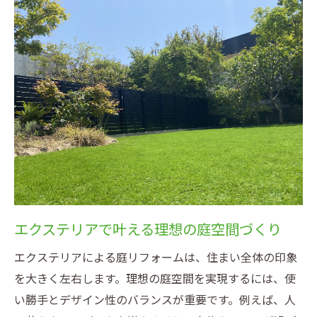
感
庭リフォーム10万･30万の現実的なプラン例
100万円台で実現できるエクステリア工事例
庭リフォーム200万円規模で広がる選択肢
エクステリア費用の内訳とコスパの考え方
エクステリアを活かす庭のビフォーアフター事
例
実例で見るエクステリア庭リフォームの変
化
ビフォーアフターで分かる施工の工夫と効
エクステリアで叶える理想の庭空間づくり
果
エクステリアによる庭リフォームは、住まい全体の印象
費用別に比較する庭リフォーム事例集
を大きく左右します。理想の庭空間を実現するには、使
エクステリアで失敗しない事例の共通点
い勝手とデザイン性のバランスが重要です。例えば、人
庭リフォーム施工例から得るアイデア集