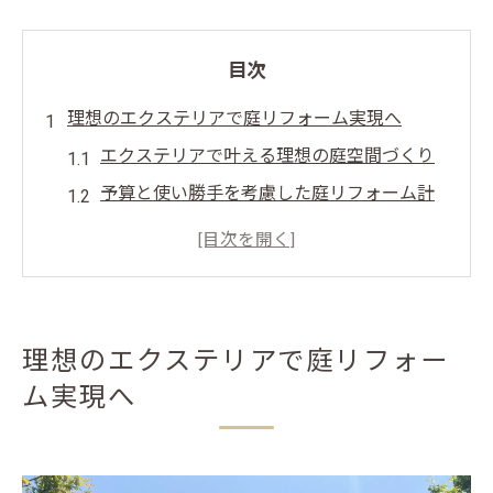
目次
理想のエクステリアで庭リフォーム実現へ
エクステリアで叶える理想の庭空間づくり
予算と使い勝手を考慮した庭リフォーム計
画
エクステリア選びの失敗しないコツと注意
点
庭リフォームで重視すべきデザインと機能
理想のエクステリアで庭リフォー
性
ム実現へ
将来の維持費も考えたエクステリア提案
庭リフォームの費用相場と可能性を探る
エクステリアで変わる庭リフォームの費用