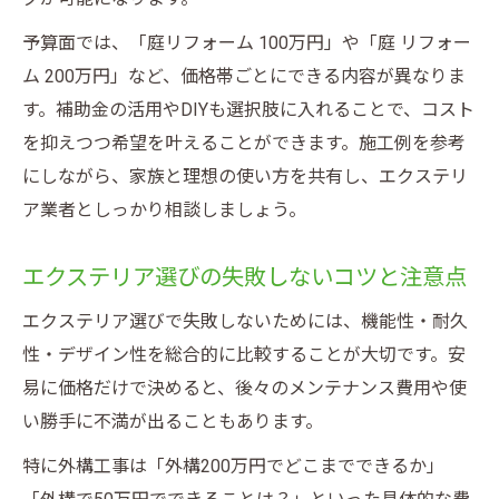
費用を抑えるDIYリフォームのポイント
予算面では、「庭リフォーム 100万円」や「庭 リフォー
自分でできる庭リフォームのアイデア集
ム 200万円」など、価格帯ごとにできる内容が異なりま
後悔しないための庭リフォーム優先順位整理
す。補助金の活用やDIYも選択肢に入れることで、コスト
エクステリアを活かす優先順位決定のコツ
を抑えつつ希望を叶えることができます。施工例を参考
使い勝手と見た目を両立する庭リフォーム
にしながら、家族と理想の使い方を共有し、エクステリ
術
ア業者としっかり相談しましょう。
家族の生活動線を意識したエクステリア計
画
エクステリア選びの失敗しないコツと注意点
将来の追加工事を見据えたプランニング
エクステリア選びで失敗しないためには、機能性・耐久
固定資産税への影響も考慮した選択方法
性・デザイン性を総合的に比較することが大切です。安
易に価格だけで決めると、後々のメンテナンス費用や使
い勝手に不満が出ることもあります。
特に外構工事は「外構200万円でどこまでできるか」