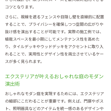
シンプルモダンを引き立てる素材選びの秘
コツとなります。
訣
さらに、視線を遮るフェンスや目隠し壁を直線的に配置
豊かな暮らしへ導く庭とエクステリアの秘訣
することで、プライバシーを確保しつつ空間の広がりや
エクステリアで叶う豊かな暮らしと庭の関
抜け感を演出することが可能です。実際の施工例では、
係性
植栽スペースを最小限にしてメンテナンス性を高めた
モダンデザインの庭が暮らしを彩る理由
り、タイルデッキやウッドデッキをアクセントに取り入
シンプルモダン外構で快適な生活空間を実
れることで、実用性とデザイン性を両立させているケー
現
スが多く見られます。
エクステリアが導く機能美と住まいの価値
エクステリアが叶えるおしゃれな庭のモダン
向上
演出術
おしゃれで実用的な庭づくりのエクステリ
ア活用法
おしゃれなモダン庭を実現するためには、エクステリア
の細部にこだわることが重要です。例えば、門扉やポス
ト、照明器具などのアイテムを統一感のあるデザインや