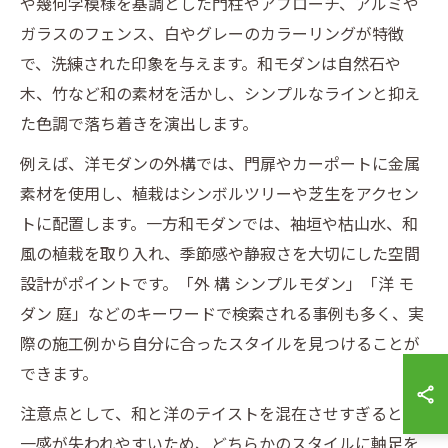
や幾何学模様を基調とした門柱やアプローチ、アルミや
ガラスのフェンス、白やグレーのカラーリングが特徴
で、洗練された印象を与えます。和モダンは自然石や
木、竹など和の素材を活かし、シンプルなラインと抑え
た色調で落ち着きを演出します。
例えば、洋モダンの外構では、門扉やカーポートに金属
素材を使用し、植栽はシンボルツリーや芝生をアクセン
トに配置します。一方和モダンでは、袖垣や枯山水、和
風の植栽を取り入れ、季節感や静寂さを大切にした空間
設計がポイントです。「外 構 シンプルモダン」「洋 モ
ダン 庭」などのキーワードで検索される事例も多く、実
際の施工例から自分に合ったスタイルを見つけることが
できます。
注意点として、和と洋のテイストを混在させすぎると統
一感が失われやすいため、どちらかのスタイルに軸足を