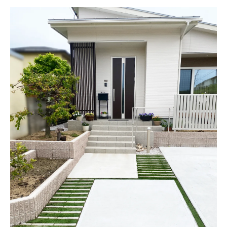
を実現
シンプルモダン外構で叶える洗練の空間
エクステリアでシンプルモダンな外構を極
めるコツ
洗練された空間を作るシンプルモダンエク
ステリアの工夫
庭にも映えるエクステリアのシンプルモダ
ン要素
外構デザインで叶うシンプルモダンの美し
さ
エクステリアが導くシンプルモダン空間の
魅力
庭づくりに映えるエクステリアの最新演出術
エクステリアで叶えるモダンな庭の最新演