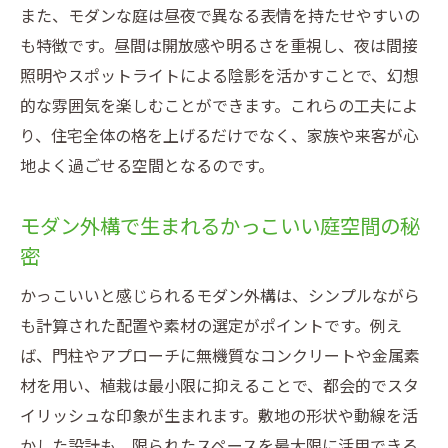
また、モダンな庭は昼夜で異なる表情を持たせやすいの
エクステリアと調和する庭テイストの選び
も特徴です。昼間は開放感や明るさを重視し、夜は間接
方
照明やスポットライトによる陰影を活かすことで、幻想
洋モダン庭と和モダン庭の外構デザインの
的な雰囲気を楽しむことができます。これらの工夫によ
違い
り、住宅全体の格を上げるだけでなく、家族や来客が心
おしゃれな庭を演出するモダンデザインの
地よく過ごせる空間となるのです。
比較
上質な外構を作る素材選びと照明の工夫
モダン外構で生まれるかっこいい庭空間の秘
エクステリアで上質な外構を叶える素材と
密
照明術
かっこいいと感じられるモダン外構は、シンプルながら
モダン外構に最適な素材選びと配置のポイ
も計算された配置や素材の選定がポイントです。例え
ント
ば、門柱やアプローチに無機質なコンクリートや金属素
夜も映えるエクステリア照明の活用術
材を用い、植栽は最小限に抑えることで、都会的でスタ
おしゃれな庭に導く外構素材と照明演出の
イリッシュな印象が生まれます。敷地の形状や動線を活
コツ
かした設計も、限られたスペースを最大限に活用できる