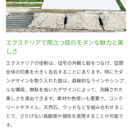
出法
おしゃれなモダン庭を実現するエクステリ
アの工夫
エクステリアのトレンドが映える庭づくり
のポイント
エクステリアで際立つ庭のモダンな魅力と美
しさ
リゾート風モダン庭を演出するエクステリ
ア事例
エクステリアの役割は、住宅の外観と庭をつなげ、空間
エクステリアデザインの工夫で庭に個性を
全体の印象を大きく左右することにあります。特にモダ
プラス
ンデザインを取り入れた庭は、直線的なラインやシンプ
洋風から和モダンまで庭のデザイン比較
ルな構成、無駄を省いたデザインによって、洗練された
美しさを演出できます。素材や色使いも重要で、コンク
エクステリアで比較する洋風と和モダン庭
リートやタイル、天然石、ウッドなどを組み合わせるこ
デザイン
とで、さりげない高級感や個性を表現することが可能で
モダンな庭づくりを支えるデザインの違い
す。
と特徴