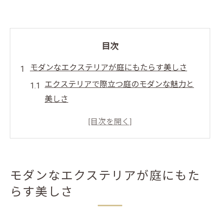
目次
モダンなエクステリアが庭にもたらす美しさ
エクステリアで際立つ庭のモダンな魅力と
美しさ
モダン外構で生まれるかっこいい庭空間の
秘密
エクステリアが叶えるおしゃれな庭のモダ
ン演出術
モダンなエクステリアが庭にもた
外構デザインで変わるモダンな庭の印象と
らす美しさ
調和
シンプルモダンなエクステリアで上質な庭