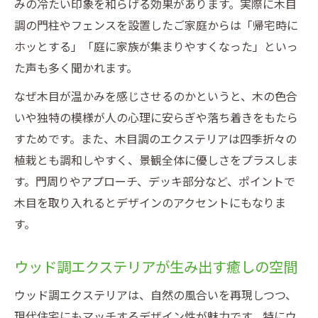
みの冷たい印象を和らげる効果があります。実際に木目
ト
調の門柱やフェンスを設置したご家庭からは「帰宅時に
エクステリアと自然素材の相性と温もり
ホッとする」「庭に家族が集まりやすくなった」といっ
ナチュラル派から支持されるウッド調外観
た声も多く聞かれます。
外構に温かみをもたらす木目調の効果
なぜ木目が温かみを感じさせるのかというと、木の色合
木目調エクステリアが外構にもたらす温か
いや独特の模様が人の心理に安らぎや落ち着きをもたら
み
すためです。また、木目調のエクステリアは四季折々の
ウッド調素材で外構の印象が変わる理由
植栽とも調和しやすく、景観全体に優しさをプラスしま
エクステリア全体をやわらげる木目効果
す。門周りやアプローチ、デッキ部分など、ポイントで
木目を取り入れるとデザインのアクセントにもなりま
温かみ重視のエクステリア実例に学ぶ
す。
木目調がもたらす外構の心地よさ
エクステリアに適した木目素材の選び方
ウッド調エクステリアが生み出す癒しの空間
失敗しない木目素材選びとエクステリアの
ウッド調エクステリアは、自然の風合いを再現しつつ、
関係
現代住宅にもマッチするデザイン性が魅力です。特にウ