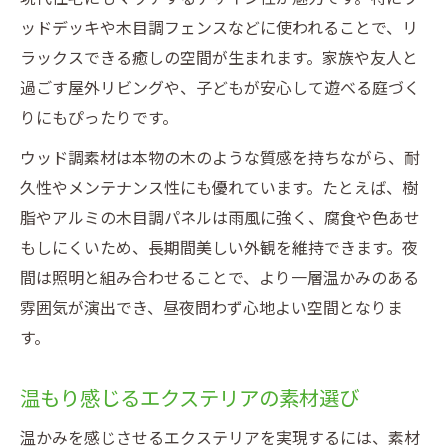
ウッド調エクステリア素材の耐久性と選定
ッドデッキや木目調フェンスなどに使われることで、リ
ポイント
ラックスできる癒しの空間が生まれます。家族や友人と
木目調エクステリアで後悔しない素材選び
過ごす屋外リビングや、子どもが安心して遊べる庭づく
方
りにもぴったりです。
エクステリアに合う木目パターンの特徴と
ウッド調素材は本物の木のような質感を持ちながら、耐
選択
久性やメンテナンス性にも優れています。たとえば、樹
温かみを長く保つ木目調素材の見極め方
脂やアルミの木目調パネルは雨風に強く、腐食や色あせ
家族の快適が育つウッド調エクステリア術
もしにくいため、長期間美しい外観を維持できます。夜
家族の暮らしを支えるウッド調エクステリ
間は照明と組み合わせることで、より一層温かみのある
ア
雰囲気が演出でき、昼夜問わず心地よい空間となりま
ウッド調エクステリアで快適生活を叶える
す。
コツ
温かみある空間が家族の絆を深める理由
温もり感じるエクステリアの素材選び
エクステリアで叶える安心と快適な住まい
温かみを感じさせるエクステリアを実現するには、素材