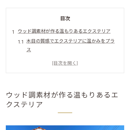
目次
ウッド調素材が作る温もりあるエクステリア
木目の質感でエクステリアに温かみをプラ
ス
ウッド調エクステリアが生み出す癒しの空
間
温もり感じるエクステリアの素材選び
エクステリアに合うウッド調デザインの特
ウッド調素材が作る温もりあるエ
徴
クステリア
木目を活かした外構でくつろぎ空間を実現
木目デザインで外観にやさしさを演出
エクステリアに木目でやさしい印象を与え