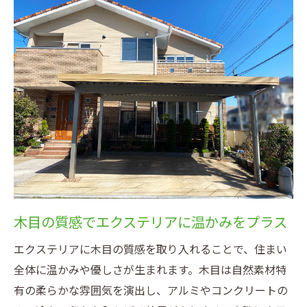
る工夫
木目デザインのエクステリアが持つ温もり
効果
外観に自然なやさしさを添える木目調エク
ステリア
ウッド調エクステリアがもたらす柔らかな
外観
エクステリアで叶えるやさしさあふれる家
づくり
ナチュラル派に選ばれるエクステリアの魅力
木目の質感でエクステリアに温かみをプラス
自然志向の方に人気の木目調エクステリア
エクステリアに木目の質感を取り入れることで、住まい
エクステリアで叶えるナチュラルな温かみ
全体に温かみや優しさが生まれます。木目は自然素材特
空間
有の柔らかな雰囲気を演出し、アルミやコンクリートの
木目ウッド調の魅力を活かす外構のポイン