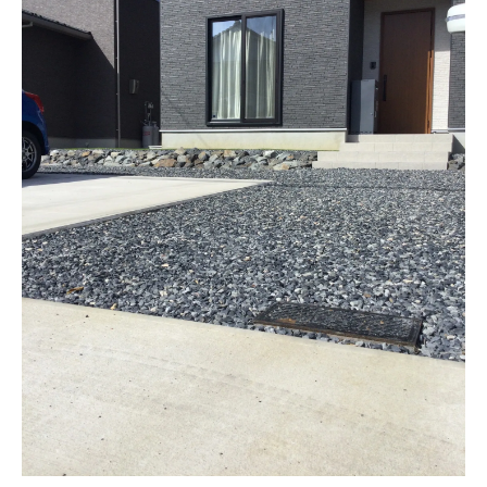
用術
化粧砕石の防犯性や実用性が選ばれる理由
外構砂利の後悔ポイントを避ける素材選び
エクステリアに選びたい化粧砕石の利点
エクステリアを引き立てる化粧砕石の利便
性
化粧砕石で実現する雑草抑制とメンテナン
ス性
おしゃれな化粧砂利が与える外構の印象変
化
化粧砕石の価格や単価で選ぶポイントとは
エクステリアに最適な化粧砂利の選び方
メリット感じる化粧砕石のある暮らし