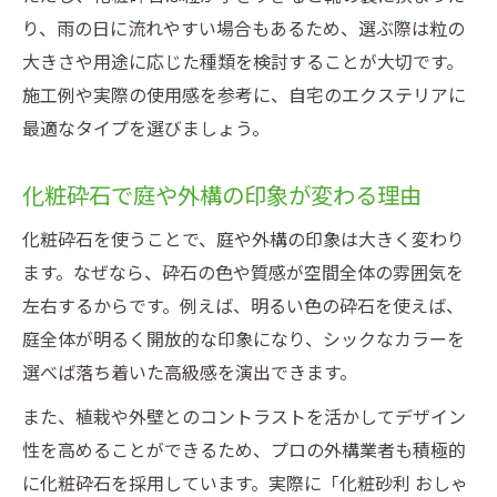
特徴
り、雨の日に流れやすい場合もあるため、選ぶ際は粒の
汚れやすさに強い化粧砕石の扱い方を解説
大きさや用途に応じた種類を検討することが大切です。
失敗しない化粧砕石の素材選びポイント
施工例や実際の使用感を参考に、自宅のエクステリアに
最適なタイプを選びましょう。
エクステリアに合う化粧砕石素材の見極め
方
化粧砕石で庭や外構の印象が変わる理由
化粧砕石の単価や価格を比較した選び方
外構砂利選びで後悔しないための注意点
化粧砕石を使うことで、庭や外構の印象は大きく変わり
ます。なぜなら、砕石の色や質感が空間全体の雰囲気を
化粧砕石と化粧砂利の違いと選択ポイント
左右するからです。例えば、明るい色の砕石を使えば、
おしゃれで実用的な化粧砂利の選び方
庭全体が明るく開放的な印象になり、シックなカラーを
選べば落ち着いた高級感を演出できます。
また、植栽や外壁とのコントラストを活かしてデザイン
性を高めることができるため、プロの外構業者も積極的
に化粧砕石を採用しています。実際に「化粧砂利 おしゃ