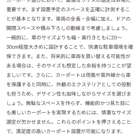
カーポート選びにおいて、最適なサイズの選定は非常に
サイズ選定のポイント総まとめ：カーポートで
重要です。まず設置予定のスペースを正確に計測するこ
叶える快適なエクステリア
とが基本となります。車両の全長・全幅に加え、ドアの
カーポート設置の疑問を解決！サイズ選びで後
開閉スペースや積み下ろしの動線まで考慮しましょう。
悔しないために
一般的に、車のサイズよりも幅・奥行きともに20〜
準備と計画で失敗を防ぐ方法
30cm程度大きめに設計することで、快適な駐車環境を確
保できます。また、将来的に車両を買い替える可能性が
施工期間の実態とは？場所・材料・業者による
ある場合は、そのサイズも想定した余裕を持つことが望
違いを詳解
ましいです。さらに、カーポートは雨風や紫外線から車
施工中に直面するトラブルとその対処法を紹介
を保護すると同時に、外観のエクステリアとしての役割
施工をスムーズに進めるための重要な注意点と
も担うため、デザイン性も加味しながらサイズを選びま
は？
しょう。無駄なスペースを作らず、機能的かつ見た目に
完成後の満足度アップ！施工期間を理解して理
も美しいカーポートを実現するためには、慎重なサイズ
想のカーポートを実現
選定が欠かせません。これらのポイントを押さえること
初心者必見！カーポート施工期間の基本知識と
で、満足度の高いカーポート設置が可能になります。
選び方ガイド