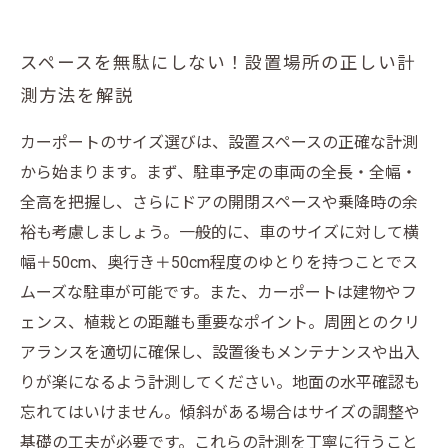
ばっちり理解！カーポート施工期間の流れとポ
イントまとめ
スペースを無駄にしない！設置場所の正しい計
測方法を解説
カーポートのサイズ選びは、設置スペースの正確な計測
から始まります。まず、駐車予定の車両の全長・全幅・
全高を把握し、さらにドアの開閉スペースや乗降時の余
裕も考慮しましょう。一般的に、車のサイズに対して横
幅＋50cm、奥行き＋50cm程度のゆとりを持つことでス
ムーズな駐車が可能です。また、カーポートは建物やフ
ェンス、植栽との距離も重要なポイント。周囲とのクリ
アランスを適切に確保し、設置後もメンテナンスや出入
りが楽になるよう計測してください。地面の水平確認も
忘れてはいけません。傾斜がある場合はサイズの調整や
基礎の工夫が必要です。これらの計測を丁寧に行うこと