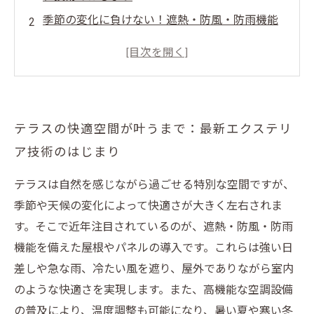
季節の変化に負けない！遮熱・防風・防雨機能
でテラスを守る
高機能空調と調光照明で過ごす、理想のテラス
時間
具体例で解説！最新技術を取り入れたテラス快
テラスの快適空間が叶うまで：最新エクステリ
適化のコツ
ア技術のはじまり
快適テラスの完成形：最新エクステリア技術が
もたらす暮らしの豊かさ
テラスは自然を感じながら過ごせる特別な空間ですが、
エクステリア業界が注目する最新技術とは？専
季節や天候の変化によって快適さが大きく左右されま
門家が語る未来のテラス
す。そこで近年注目されているのが、遮熱・防風・防雨
テラスをもっと楽しもう！今すぐ試せる簡単快
機能を備えた屋根やパネルの導入です。これらは強い日
適アイデア集
差しや急な雨、冷たい風を遮り、屋外でありながら室内
テラスの魅力を知る：快適なアウトドア空間の
のような快適さを実現します。また、高機能な空調設備
始まり
の普及により、温度調整も可能になり、暑い夏や寒い冬