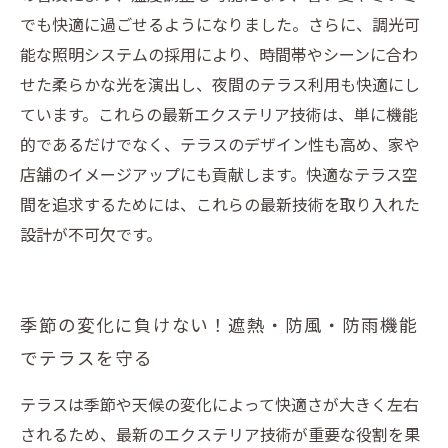
でも快適に過ごせるようになりました。さらに、調光可
テラス素材の特徴と劣化のサインを見逃さない
能な照明システムの採用により、時間帯やシーンに合わ
効果的な清掃方法でテラスの寿命を延ばす秘訣
せた柔らかな光を演出し、夜間のテラス利用も快適にし
素材別メンテナンスのポイント：木製・アル
ています。これらの最新エクステリア技術は、単に機能
ミ・樹脂のケア方法
的であるだけでなく、テラスのデザイン性も高め、家や
定期メンテナンスで美しさを保つ！テラス長持
店舗のイメージアップにも貢献します。快適なテラス空
ちの秘訣まとめ
間を追求するためには、これらの最新技術を取り入れた
初心者でも簡単！今日から始めるテラスのメン
設計が不可欠です。
テナンス術
美しいテラスで快適な暮らしを実現するために
覚えておきたいこと
季節の変化に負けない！遮熱・防風・防雨機能
でテラスを守る
テラスは季節や天候の変化によって快適さが大きく左右
されるため、最新のエクステリア技術が重要な役割を果