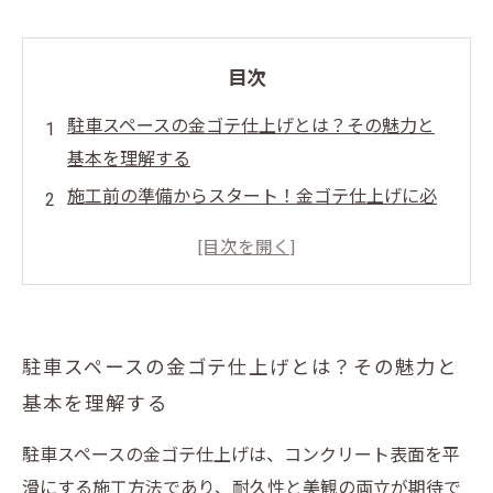
目次
駐車スペースの金ゴテ仕上げとは？その魅力と
基本を理解する
施工前の準備からスタート！金ゴテ仕上げに必
要な道具と下地処理
実践編：金ゴテで駐車スペースを滑らかに仕上
げる施工ステップ
施工時の注意点と失敗しないためのコツを徹底
駐車スペースの金ゴテ仕上げとは？その魅力と
解説
基本を理解する
完成！耐久性と美観を兼ね備えた駐車スペース
の金ゴテ仕上げ効果とは
駐車スペースの金ゴテ仕上げは、コンクリート表面を平
DIYで挑戦！初心者でもわかる駐車スペースの金
滑にする施工方法であり、耐久性と美観の両立が期待で