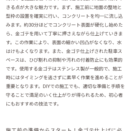
ゴテ仕上げガイド
きる点が大きな魅力です。まず、施工前に地面の整地と
エクステリアプロが教える！金ゴテ仕上げ施工
型枠の設置を確実に行い、コンクリートを均一に流し込
の最新トレンドと技術
みます。約30分ほどでコンクリート表面が硬化し始めた
金ゴテ仕上げの魅力と劣化の兆候を知ろう―初
ら、金ゴテを用いて丁寧に押さえながら仕上げていきま
めてのメンテナンス準備
す。この作業により、表面の細かい凹凸がなくなり、水
はけもよくなります。また、金ゴテ仕上げされた駐車ス
効果的なメンテナンスの基本ステップ：ひび割
ペースは、ひび割れの抑制や汚れの付着防止にも効果的
れや摩耗に負けない方法
です。使用する金ゴテはステンレス製が一般的で、施工
専門家が教える長持ちさせるコツ―駐車スペー
時にはタイミングを逃さずに素早く作業を進めることが
ス金ゴテ仕上げの耐久メンテ術
重要となります。DIYでの施工でも、適切な準備と手順を
メンテナンスで復活！金ゴテ仕上げ駐車スペー
守ることで満足のいく仕上がりが得られるため、初心者
スの美しさを長く保つ秘訣
にもおすすめの技法です。
既存駐車場の補修方法と選ぶべき材料とは？金
ゴテ仕上げ再生のポイント
金ゴテ仕上げ駐車スペースのメンテナンス完全
施工前の準備からスタート！金ゴテ仕上げに必