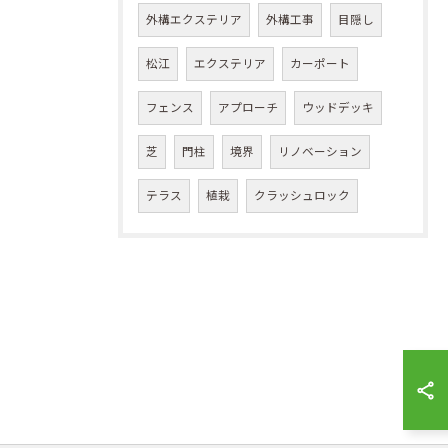
外構エクステリア
外構工事
目隠し
松江
エクステリア
カーポート
フェンス
アプローチ
ウッドデッキ
芝
門柱
境界
リノベーション
テラス
植栽
クラッシュロック