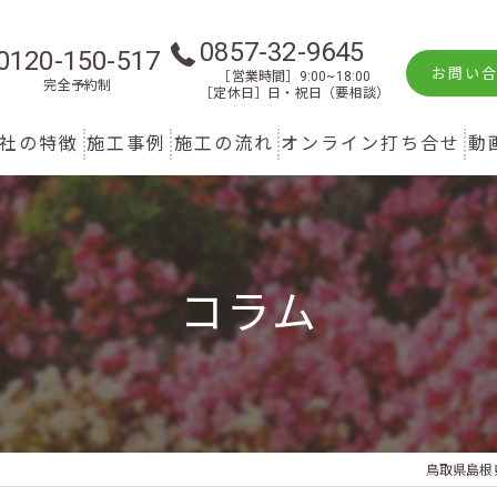
0857-32-9645
0120-150-517
お問い
［営業時間］9:00~18:00
完全予約制
［定休日］日・祝日（要相談）
社の特徴
施工事例
施工の流れ
オンライン打ち合せ
動
新築
庭
コラム
リフォーム
駐車スペース
鳥取のエクステリア
鳥取県島根