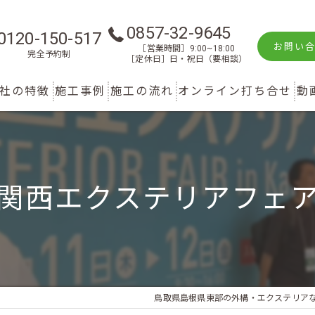
0857-32-9645
0120-150-517
お問い
［営業時間］9:00~18:00
完全予約制
［定休日］日・祝日（要相談）
社の特徴
施工事例
施工の流れ
オンライン打ち合せ
動
新築
庭
関西エクステリアフェ
リフォーム
駐車スペース
鳥取のエクステリア
鳥取県島根県東部の外構・エクステリア