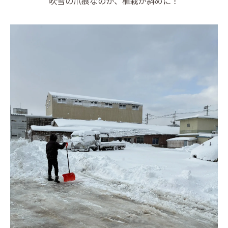
吹雪の爪痕なのか、植栽が斜めに！