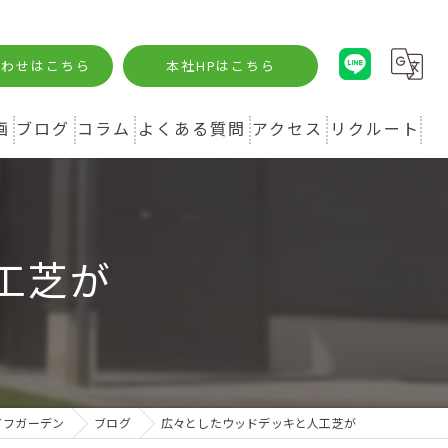
合わせはこちら
本社HPはこちら
画
ブログ
コラム
よくある質問
アクセス
リクルート
工芝が
イフガーデン
ブログ
広々としたウッドデッキと人工芝が