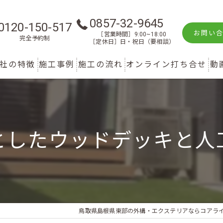
0857-32-9645
0120-150-517
お問い
［営業時間］9:00~18:00
完全予約制
［定休日］日・祝日（要相談）
社の特徴
施工事例
施工の流れ
オンライン打ち合せ
動
新築
庭
としたウッドデッキと人
リフォーム
駐車スペース
鳥取のエクステリア
鳥取県島根県東部の外構・エクステリアならコアラ