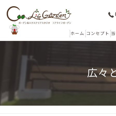
ホーム
コンセプト
当
代表あいさつ
広々