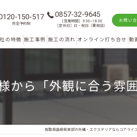
0857-32-9645
0120-150-517
お問い
［営業時間］9:00~18:00
完全予約制
［定休日］日・祝日（要相談）
社の特徴
施工事例
施工の流れ
オンライン打ち合せ
動
新築
庭
様から「外観に合う雰
リフォーム
駐車スペース
鳥取のエクステリア
鳥取県島根県東部の外構・エクステリアならコアライ