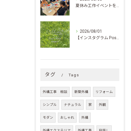
夏休み工作イベントを開催しました★
2026/08/01
【インスタグラム Post】お客様の声
タグ
Tags
外構工事 相談
新築外構
リフォーム
シンプル
ナチュラル
家
外観
モダン
おしゃれ
外構
外構エクステリア
外構工事
目隠し